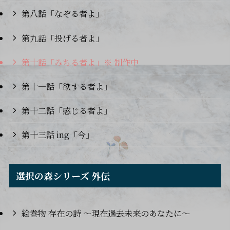
第八話「なぞる者よ」
第九話「投げる者よ」
第十話「みちる者よ」※ 制作中
第十一話「欲する者よ」
第十二話「感じる者よ」
第十三話 ing「今」
選択の森シリーズ 外伝
絵巻物 存在の詩 ～現在過去未来のあなたに〜