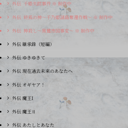
外伝 千姫失踪事件 ※ 制作中
外伝 終焉の神～千乃姫諸島奪還作戦～ ※ 制作中
外伝 神殺し～黒鷺市国事変～ ※ 制作中
外伝 継承錄（短編）
外伝 ゆきゆきて
外伝 現在過去未来のあなたへ
外伝 オギヤア！
外伝 魔王I
外伝 魔王Ⅱ
外伝 あたしとあなた