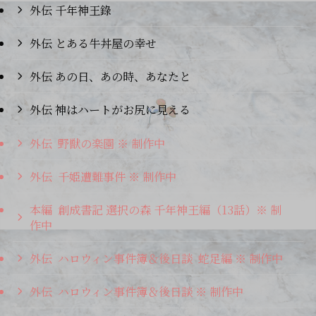
外伝 千年神王錄
外伝 とある牛丼屋の幸せ
外伝 あの日、あの時、あなたと
外伝 神はハートがお尻に見える
外伝 野獣の楽園 ※ 制作中
外伝 千姫遭難事件 ※ 制作中
本編 創成書記 選択の森 千年神王編（13話）※ 制
作中
外伝 ハロウィン事件簿＆後日談 蛇足編 ※ 制作中
外伝 ハロウィン事件簿＆後日談 ※ 制作中