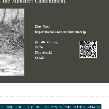
ラスト制作
ドローイング
ポートフォリオ制作
外伝
掛軸制作
模型制作