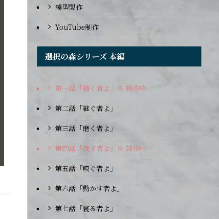
模型製作
YouTube制作
選択の森シリーズ 本編
第一話「描く者よ」※ 制作中
第二話「継ぐ者よ」
第三話「磨く者よ」
第四話「渡す者よ」※ 制作中
第五話「嗅ぐ者よ」
第六話「動かす者よ」
第七話「寝る者よ」