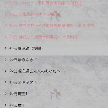
外伝 ハロウィン事件簿＆後日談 ※ 制作中
外伝 千姫失踪事件 ※ 制作中
外伝 終焉の神～千乃姫諸島奪還作戦～ ※ 制作中
外伝 神殺し～黒鷺市国事変～ ※ 制作中
外伝 継承錄（短編）
外伝 ゆきゆきて
外伝 現在過去未来のあなたへ
外伝 オギヤア！
外伝 魔王I
外伝 魔王Ⅱ