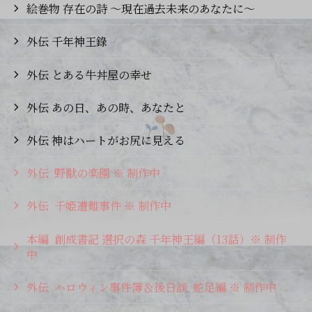
絵巻物 存在の詩 ～現在過去未来のあなたに〜
外伝 千年神王錄
外伝 とある牛丼屋の幸せ
外伝 あの日、あの時、あなたと
外伝 神はハートがお尻に見える
外伝 野獣の楽園 ※ 制作中
外伝 千姫遭難事件 ※ 制作中
本編 創成書記 選択の森 千年神王編（13話）※ 制作
中
外伝 ハロウィン事件簿＆後日談 蛇足編 ※ 制作中