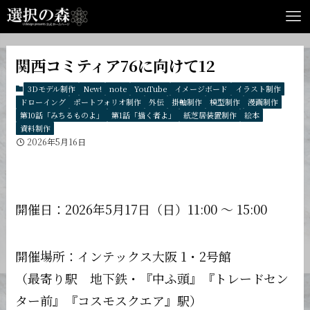
関西コミティア76に向けて12
3Dモデル制作
New!
note
YouTube
イメージボード
イラスト制作
ドローイング
ポートフォリオ制作
外伝
掛軸制作
模型制作
漫画制作
第10話「みちるものよ」
第1話「描く者よ」
紙芝居装置制作
絵本
資料制作
2026年5月16日
開催日：2026年5月17日（日）11:00 ～ 15:00
開催場所：インテックス大阪 1・2号館
（最寄り駅 地下鉄・『中ふ頭』『トレードセン
ター前』『コスモスクエア』駅）