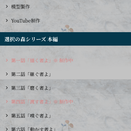
模型製作
YouTube制作
選択の森シリーズ 本編
第一話「描く者よ」※ 制作中
第二話「継ぐ者よ」
第三話「磨く者よ」
第四話「渡す者よ」※ 制作中
第五話「嗅ぐ者よ」
第六話「動かす者よ」