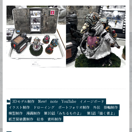
3Dモデル制作
New!
note
YouTube
イメージボード
イラスト制作
ドローイング
ポートフォリオ制作
外伝
掛軸制作
模型制作
漫画制作
第10話「みちるものよ」
第1話「描く者よ」
紙芝居装置制作
絵本
資料制作