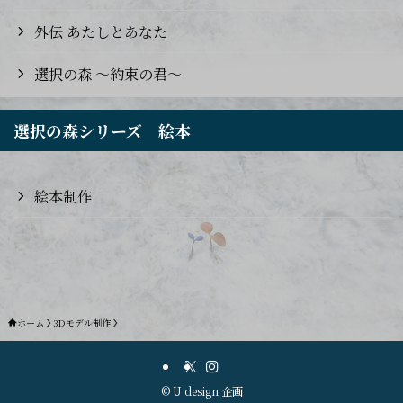
外伝 あたしとあなた
選択の森 ～約束の君～
選択の森シリーズ 絵本
絵本制作
ホーム
3Dモデル制作
©
U design 企画