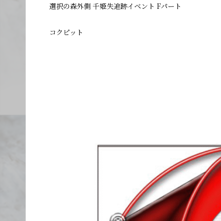
選択の森外側 千姫失追跡イベント Fパート
コクピット