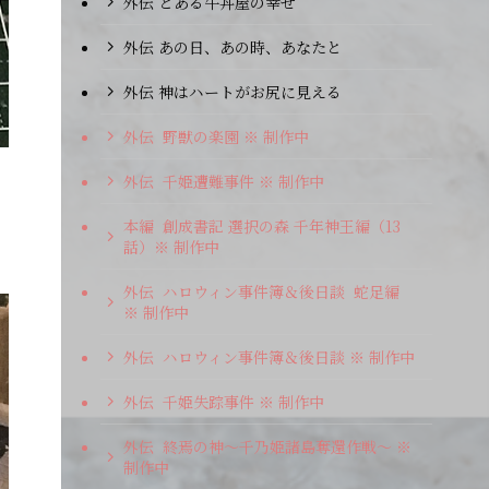
外伝 とある牛丼屋の幸せ
外伝 あの日、あの時、あなたと
外伝 神はハートがお尻に見える
外伝 野獣の楽園 ※ 制作中
外伝 千姫遭難事件 ※ 制作中
本編 創成書記 選択の森 千年神王編（13
話）※ 制作中
外伝 ハロウィン事件簿＆後日談 蛇足編
※ 制作中
外伝 ハロウィン事件簿＆後日談 ※ 制作中
外伝 千姫失踪事件 ※ 制作中
外伝 終焉の神～千乃姫諸島奪還作戦～ ※
制作中