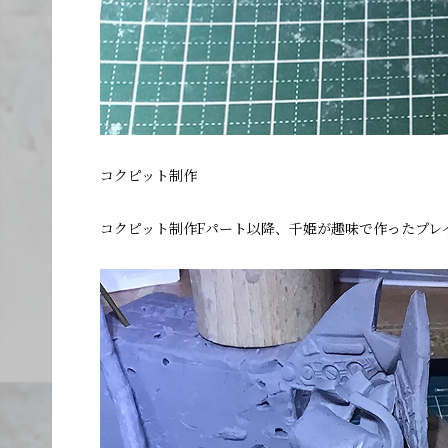
コクピット制作
コクピット制作Fパート以降、千姫が趣味で作ったプレ