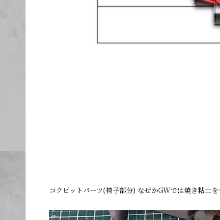
コクピットパーツ(椅子部分) なぜかGWでは焼き粘土