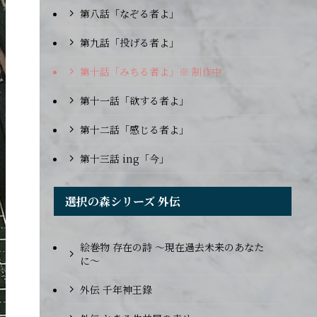
第八話「なぞる者よ」
第九話「投げる者よ」
第十話「みちる者よ」※ 制作中
第十一話「欲する者よ」
第十二話「感じる者よ」
第十三話 ing「今」
選択の森シリーズ 外伝
絵巻物 存在の詩 ～現在過去未来のあなた
に〜
外伝 千年神王錄