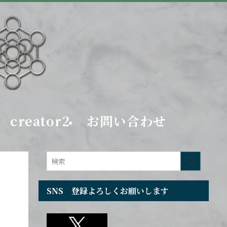
creator2
お問い合わせ
SNS 登録よろしくお願いします