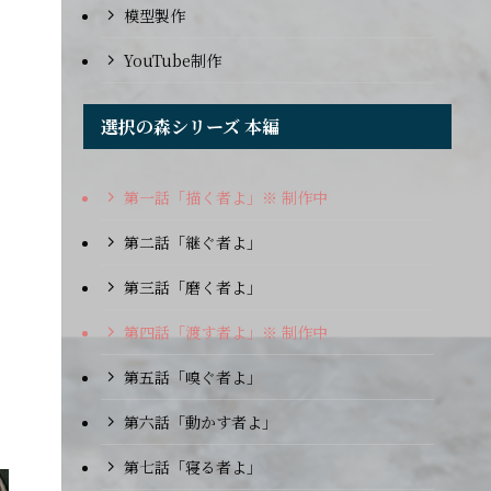
模型製作
YouTube制作
選択の森シリーズ 本編
第一話「描く者よ」※ 制作中
第二話「継ぐ者よ」
第三話「磨く者よ」
第四話「渡す者よ」※ 制作中
第五話「嗅ぐ者よ」
第六話「動かす者よ」
第七話「寝る者よ」