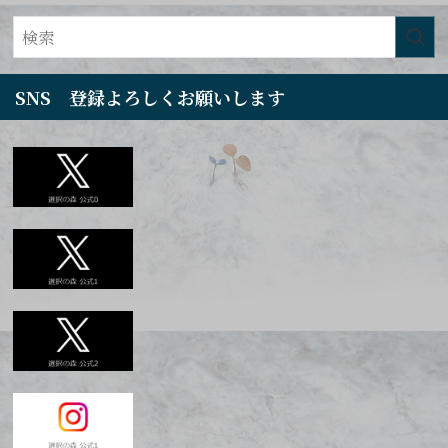
SNS 登録よろしくお願いします