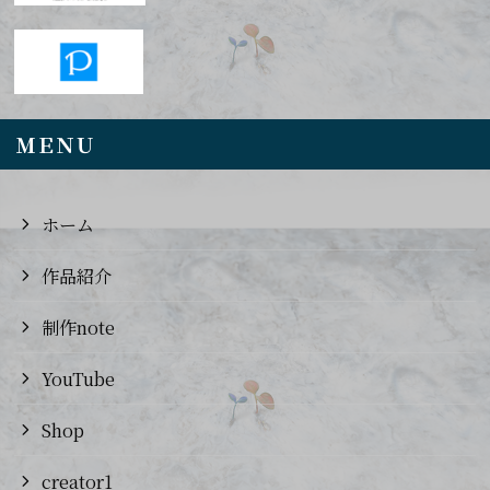
ＭＥＮＵ
ホーム
作品紹介
制作note
YouTube
Shop
creator1