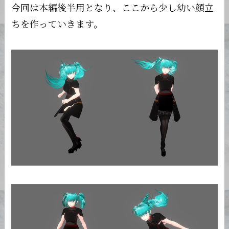
今回は本編後半用となり、ここから少し幼い顔立
ちを作っていきます。