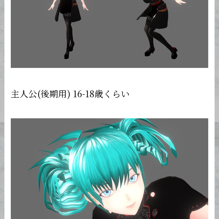
主人公(後期用) 16-18歳くらい