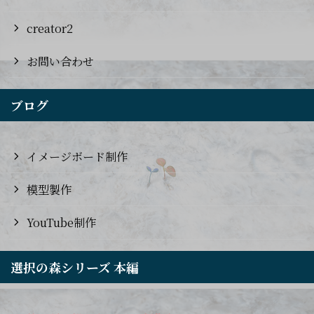
creator2
お問い合わせ
ブログ
イメージボード制作
模型製作
YouTube制作
選択の森シリーズ 本編