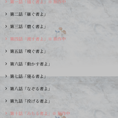
第一話「描く者よ」※ 制作中
第二話「継ぐ者よ」
第三話「磨く者よ」
第四話「渡す者よ」※ 制作中
第五話「嗅ぐ者よ」
第六話「動かす者よ」
第七話「寝る者よ」
第八話「なぞる者よ」
第九話「投げる者よ」
第十話「みちる者よ」※ 制作中