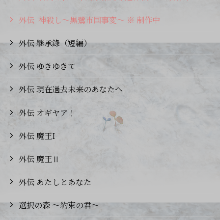
外伝 神殺し～黒鷺市国事変～ ※ 制作中
外伝 継承錄（短編）
外伝 ゆきゆきて
外伝 現在過去未来のあなたへ
外伝 オギヤア！
外伝 魔王I
外伝 魔王Ⅱ
外伝 あたしとあなた
選択の森 ～約束の君～