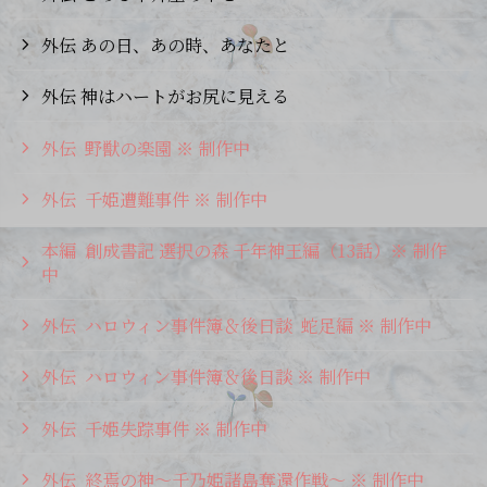
外伝 あの日、あの時、あなたと
外伝 神はハートがお尻に見える
外伝 野獣の楽園 ※ 制作中
外伝 千姫遭難事件 ※ 制作中
本編 創成書記 選択の森 千年神王編（13話）※ 制作
中
外伝 ハロウィン事件簿＆後日談 蛇足編 ※ 制作中
外伝 ハロウィン事件簿＆後日談 ※ 制作中
外伝 千姫失踪事件 ※ 制作中
外伝 終焉の神～千乃姫諸島奪還作戦～ ※ 制作中