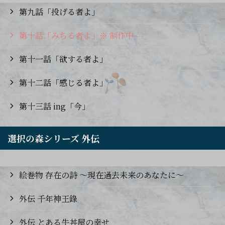
第九話「投げる者よ」
第十話「みちる者よ」※ 制作中
第十一話「欲する者よ」
第十二話「感じる者よ」
第十三話 ing「今」
選択の森シリーズ 外伝
絵巻物 存在の詩 ～現在過去未来のあなたに〜
外伝 千年神王錄
外伝 とある牛丼屋の幸せ