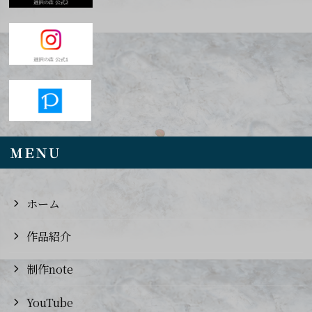
ＭＥＮＵ
ホーム
作品紹介
制作note
YouTube