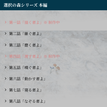
選択の森シリーズ 本編
第一話「描く者よ」※ 制作中
第二話「継ぐ者よ」
第三話「磨く者よ」
第四話「渡す者よ」※ 制作中
第五話「嗅ぐ者よ」
第六話「動かす者よ」
第七話「寝る者よ」
第八話「なぞる者よ」