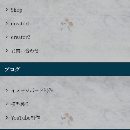
Shop
creator1
creator2
お問い合わせ
ブログ
イメージボード制作
模型製作
YouTube制作