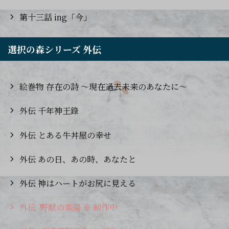
第十三話 ing「今」
選択の森シリーズ 外伝
絵巻物 存在の詩 ～現在過去未来のあなたに〜
外伝 千年神王錄
外伝 とある牛丼屋の幸せ
外伝 あの日、あの時、あなたと
外伝 神はハートがお尻に見える
外伝 野獣の楽園 ※ 制作中