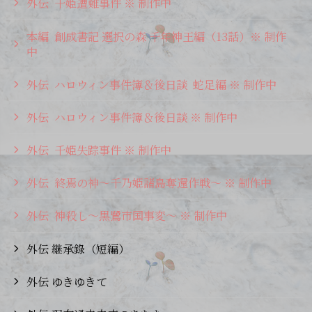
外伝 千姫遭難事件 ※ 制作中
本編 創成書記 選択の森 千年神王編（13話）※ 制作
中
外伝 ハロウィン事件簿＆後日談 蛇足編 ※ 制作中
外伝 ハロウィン事件簿＆後日談 ※ 制作中
外伝 千姫失踪事件 ※ 制作中
外伝 終焉の神～千乃姫諸島奪還作戦～ ※ 制作中
外伝 神殺し～黒鷺市国事変～ ※ 制作中
外伝 継承錄（短編）
外伝 ゆきゆきて