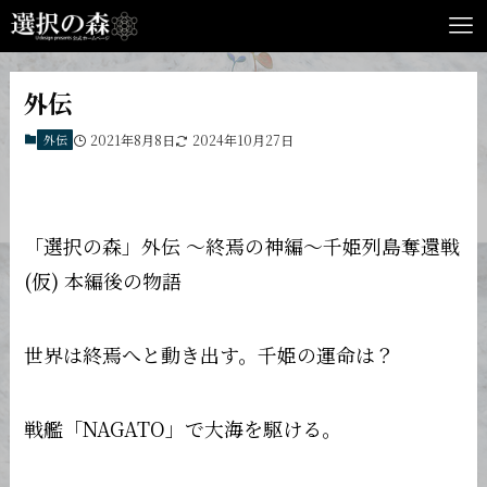
外伝
外伝
2021年8月8日
2024年10月27日
「選択の森」外伝 〜終焉の神編〜千姫列島奪還戦
(仮) 本編後の物語
世界は終焉へと動き出す。千姫の運命は？
戦艦「NAGATO」で大海を駆ける。