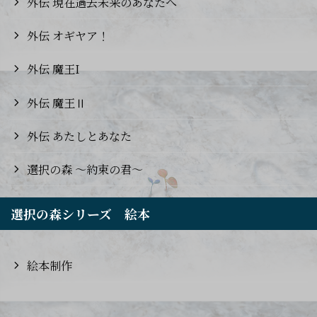
外伝 現在過去未来のあなたへ
外伝 オギヤア！
外伝 魔王I
外伝 魔王Ⅱ
外伝 あたしとあなた
選択の森 ～約束の君～
選択の森シリーズ 絵本
絵本制作